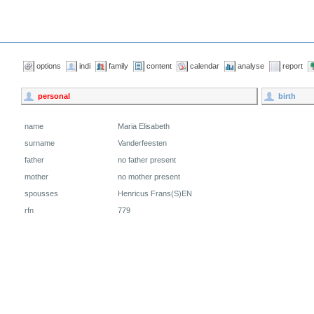
options
indi
family
content
calendar
analyse
report
personal
birth
name
Maria Elisabeth
surname
Vanderfeesten
father
no father present
mother
no mother present
spousses
Henricus Frans(S)EN
rfn
779