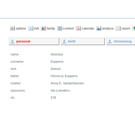
options
indi
family
content
calendar
analyse
report
personal
birth
christening
name
Antonius
surname
Kuppens
nick
Antoon
father
Henricus Kuppens
mother
Anna E. Vanderfeesten
spousses
Ida Loenders
rfn
578