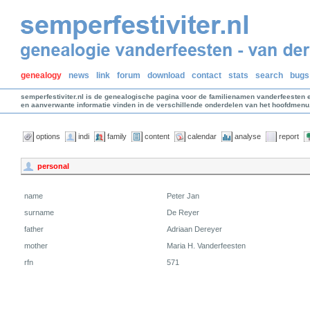
genealogy
news
link
forum
download
contact
stats
search
bugs
semperfestiviter.nl is de genealogische pagina voor de familienamen vanderfeesten 
en aanverwante informatie vinden in de verschillende onderdelen van het hoofdmenu
options
indi
family
content
calendar
analyse
report
personal
name
Peter Jan
surname
De Reyer
father
Adriaan Dereyer
mother
Maria H. Vanderfeesten
rfn
571