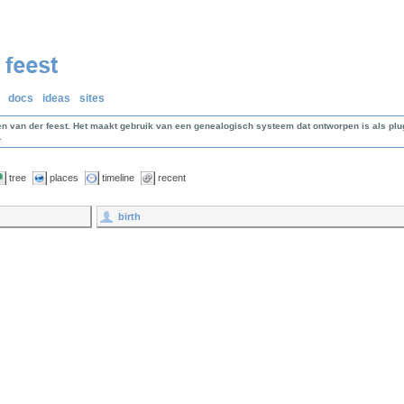
docs
ideas
sites
en van der feest. Het maakt gebruik van een genealogisch systeem dat ontworpen is als p
.
tree
places
timeline
recent
birth