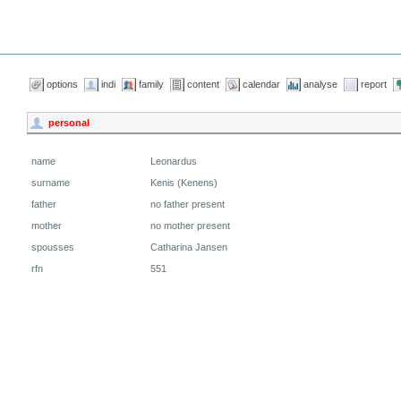
options
indi
family
content
calendar
analyse
report
personal
name
Leonardus
surname
Kenis (Kenens)
father
no father present
mother
no mother present
spousses
Catharina Jansen
rfn
551