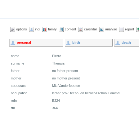
options
indi
family
content
calendar
analyse
report
personal
birth
death
name
Pierre
surname
Theuwis
father
no father present
mother
no mother present
spousses
Mia Vanderfeesten
occupation
leraar prov. techn. en beroepsschool Lommel
refn
B224
rfn
364