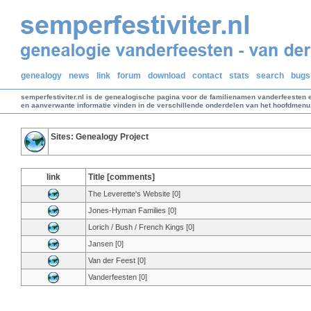
genealogy
news
link
forum
download
contact
stats
search
bugs
semperfestiviter.nl is de genealogische pagina voor de familienamen vanderfeesten 
en aanverwante informatie vinden in de verschillende onderdelen van het hoofdmenu
Sites: Genealogy Project
link
Title [comments]
The Leverette's Website [0]
Jones-Hyman Families [0]
Lorich / Bush / French Kings [0]
Jansen [0]
Van der Feest [0]
Vanderfeesten [0]