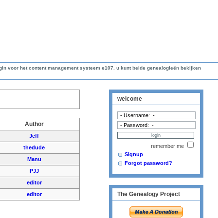
lugin voor het content management systeem e107. u kunt beide genealogieën bekijken
welcome
Author
Jeff
remember me
thedude
Signup
Manu
Forgot password?
PJJ
editor
The Genealogy Project
editor