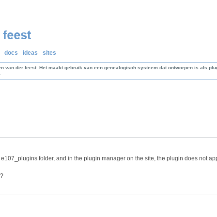
docs
ideas
sites
en van der feest. Het maakt gebruik van een genealogisch systeem dat ontworpen is als p
.
 e107_plugins folder, and in the plugin manager on the site, the plugin does not a
g?