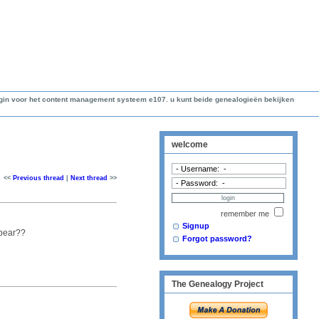
lugin voor het content management systeem e107. u kunt beide genealogieën bekijken
welcome
<<
Previous thread
|
Next thread
>>
remember me
Signup
ppear??
Forgot password?
The Genealogy Project