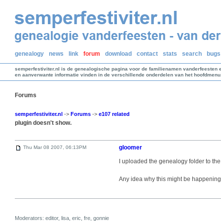
genealogy
news
link
forum
download
contact
stats
search
bugs
semperfestiviter.nl is de genealogische pagina voor de familienamen vanderfeesten 
en aanverwante informatie vinden in de verschillende onderdelen van het hoofdmenu
Forums
semperfestiviter.nl
->
Forums
->
e107 related
plugin doesn't show.
gloomer
Thu Mar 08 2007, 06:13PM
I uploaded the genealogy folder to the
Any idea why this might be happenin
Moderators: editor, lisa, eric, fre, gonnie