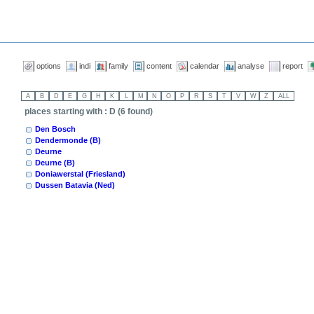
options
indi
family
content
calendar
analyse
report
places starting with : D (6 found)
Den Bosch
Dendermonde (B)
Deurne
Deurne (B)
Doniawerstal (Friesland)
Dussen Batavia (Ned)