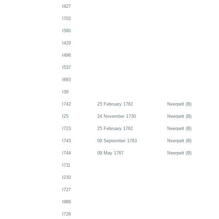
I427
I702
I580
I429
I496
I537
I693
I39
I742
25 February 1762
Neerpelt (B)
I25
24 November 1730
Neerpelt (B)
I723
25 February 1762
Neerpelt (B)
I743
09 September 1763
Neerpelt (B)
I744
09 May 1767
Neerpelt (B)
I711
I230
I727
I988
I726