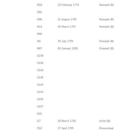
I919
23 February 1774
Neerpelt (B)
I581
I586
21 August 1765
Neerpelt (B)
I914
26 March 1767
Neerpelt (B)
I890
I40
26 July 1755
Overpelt (B)
I867
04 January 1836
Overpelt (B)
I1149
I1146
I1144
I1148
I1145
I1143
I1150
I1147
I541
I27
28 March 1730
Achel (B)
I512
27 April 1795
Roosendaal