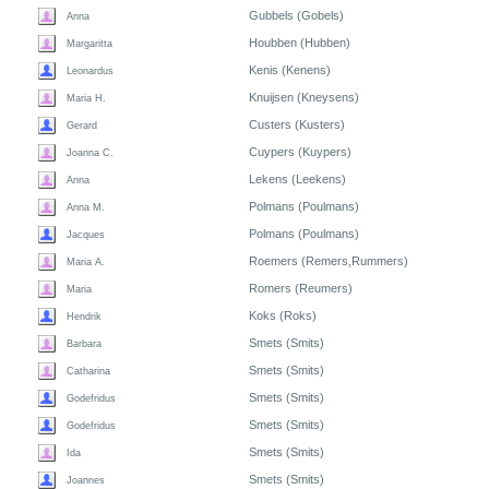
Gubbels (Gobels)
Anna
Houbben (Hubben)
Margaritta
Kenis (Kenens)
Leonardus
Knuijsen (Kneysens)
Maria H.
Custers (Kusters)
Gerard
Cuypers (Kuypers)
Joanna C.
Lekens (Leekens)
Anna
Polmans (Poulmans)
Anna M.
Polmans (Poulmans)
Jacques
Roemers (Remers,Rummers)
Maria A.
Romers (Reumers)
Maria
Koks (Roks)
Hendrik
Smets (Smits)
Barbara
Smets (Smits)
Catharina
Smets (Smits)
Godefridus
Smets (Smits)
Godefridus
Smets (Smits)
Ida
Smets (Smits)
Joannes