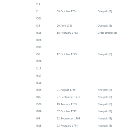
I19
I11
09 October 1704
Overpelt (B)
I551
I34
20 April 1736
Overpelt (B)
I815
18 February 1762
Grote-Brogel (B)
I826
I998
I50
12 October 1773
Neerpelt (B)
I859
I117
I817
I518
I585
21 August 1765
Neerpelt (B)
I887
27 September 1775
Neerpelt (B)
I576
19 January 1733
Neerpelt (B)
I889
07 October 1772
Neerpelt (B)
I64
22 September 1763
Neerpelt (B)
I918
23 February 1774
Neerpelt (B)