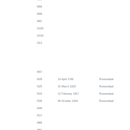
I894
I899
I681
I1020
I1019
I313
I657
I628
14 April 1766
Roosendaal
I525
31 March 1816
Roosendaal
I524
12 February 1817
Roosendaal
I526
06 October 1818
Roosendaal
I649
I517
I966