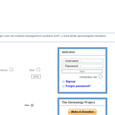
lugin voor het content management systeem e107. u kunt beide genealogieën bekijken
welcome
erence:
text:
remember me
Signup
Forgot password?
The Genealogy Project