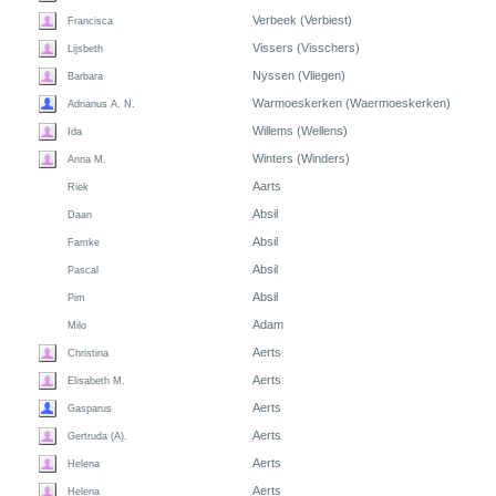
Verbeek (Verbiest)
Francisca
Vissers (Visschers)
Lijsbeth
Nyssen (Vliegen)
Barbara
Warmoeskerken (Waermoeskerken)
Adrianus A. N.
Willems (Wellens)
Ida
Winters (Winders)
Anna M.
Aarts
Riek
Absil
Daan
Absil
Famke
Absil
Pascal
Absil
Pim
Adam
Milo
Aerts
Christina
Aerts
Elisabeth M.
Aerts
Gasparus
Aerts
Gertruda (A).
Aerts
Helena
Aerts
Helena