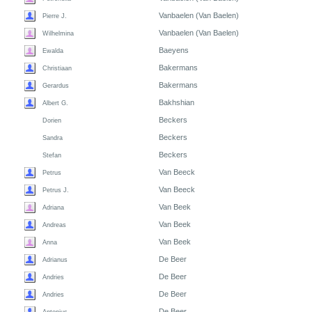
Vanbaelen (Van Baelen)
Pierre J.
Vanbaelen (Van Baelen)
Wilhelmina
Baeyens
Ewalda
Bakermans
Christiaan
Bakermans
Gerardus
Bakhshian
Albert G.
Beckers
Dorien
Beckers
Sandra
Beckers
Stefan
Van Beeck
Petrus
Van Beeck
Petrus J.
Van Beek
Adriana
Van Beek
Andreas
Van Beek
Anna
De Beer
Adrianus
De Beer
Andries
De Beer
Andries
De Beer