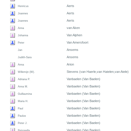
Aerts
Henricus
Aerts
Joannes
Aerts
Joannes
van Aken
Anna
Van Alphen
Johanna
Van Amersfoort
Peter
Ansems
Jan
Ansems
Judith-Sara
Arion
Anna
Stevens (van Haerle,van Hatelen,van Atele)
Willemijn (W).
Vanbaelen (Van Baelen)
Adriana P.
Vanbaelen (Van Baelen)
Anna M.
Vanbaelen (Van Baelen)
Guillaumina
Vanbaelen (Van Baelen)
Maria H.
Vanbaelen (Van Baelen)
Paul
Vanbaelen (Van Baelen)
Paulus
Vanbaelen (Van Baelen)
Peter J.
Vanbaelen (Van Baelen)
Petronella