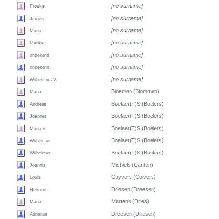
[no surname]
Froukje
[no surname]
Jeroen
[no surname]
Maria
[no surname]
Marike
[no surname]
onbekend
[no surname]
onbekend
[no surname]
Wilhelmina V.
Bloemen (Blommen)
Maria
Boelaer(T)S (Boelers)
Andreas
Boelaer(T)S (Boelers)
Joannes
Boelaer(T)S (Boelers)
Maria A.
Boelaer(T)S (Boelers)
Wilhelmus
Boelaer(T)S (Boelers)
Wilhelmus
Michiels (Canten)
Joannis
Cuyvers (Cuivers)
Louis
Driesen (Dreesen)
Henricus
Martens (Dries)
Maria
Dreesen (Driesen)
Adrianus