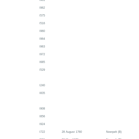
I961
I962
I575
I516
I960
I964
I963
I972
I685
I529
I240
I835
I908
I856
I924
I722
28 August 1760
Neerpelt (B)