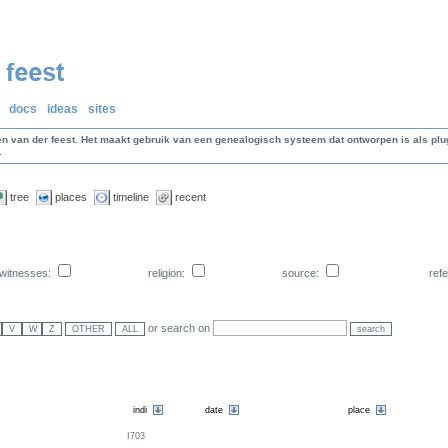
docs
ideas
sites
en van der feest. Het maakt gebruik van een genealogisch systeem dat ontworpen is als p
.
tree
places
timeline
recent
witnesses:
religion:
source:
ref
or search on
I703