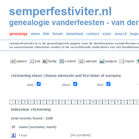
genealogy
news
link
forum
download
contact
stats
search
bugs
semperfestiviter.nl is de genealogische pagina voor de familienamen vanderfeesten 
en aanverwante informatie vinden in de verschillende onderdelen van het hoofdmenu
options
indi
family
content
calendar
analyse
report
christening sheet: choose elements and first letter of surname
date:
place:
time:
indexview: christening
total records found : 1168
ID
name (surname, name)
[no surname]
Fergal