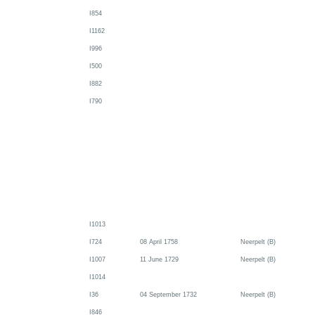
I854
I1162
I996
I500
I882
I790
I1013
I724
08 April 1758
Neerpelt (B)
I1007
11 June 1729
Neerpelt (B)
I1014
I36
04 September 1732
Neerpelt (B)
I846