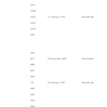
I579
I1008
I1011
17 February 1755
Neerpelt (B)
I1161
I1021
I695
I610
I977
05 November 1690
Roosendaal
I896
I897
I893
I79
19 February 1797
Neerpelt (B)
I895
I865
I902
I898