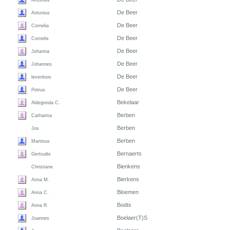
Antonius
De Beer
Antonius
De Beer
Cornelia
De Beer
Cornelis
De Beer
Johanna
De Beer
Johannes
De Beer
levenloos
De Beer
Petrus
Bekelaar
Aldegonda C.
Berben
Catharina
Berben
Jos
Berben
Martinus
Bernaerts
Gertrudis
Bienkens
Christiane
Bierkens
Anna M.
Bloemen
Anna C.
Bodts
Anna R.
Boelaer(T)S
Joannes