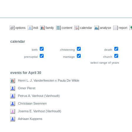
options
indi
family
content
calendar
analyse
report
calendar
birth
christening
death
prenuptial
marriage
church
select range of years
events for April 30
Henri L. J. Vanderfeesten x Paula De Wilde
Omer Pieret
Petrus A. Vanhout (Vanhoudt)
Christiaan Swennen
Joanna E. Vanhout (Vanhoudt)
Adriaan Kuppens