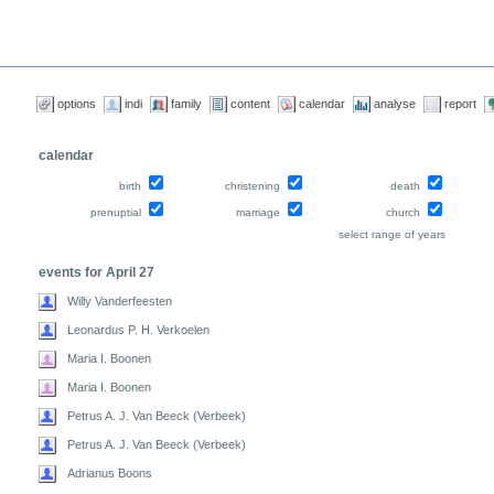
options
indi
family
content
calendar
analyse
report
calendar
birth
christening
death
prenuptial
marriage
church
select range of years
events for April 27
Willy Vanderfeesten
Leonardus P. H. Verkoelen
Maria I. Boonen
Maria I. Boonen
Petrus A. J. Van Beeck (Verbeek)
Petrus A. J. Van Beeck (Verbeek)
Adrianus Boons