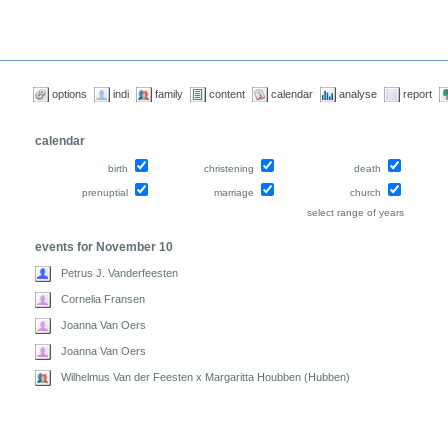
options
indi
family
content
calendar
analyse
report
calendar
birth
christening
death
prenuptial
marriage
church
select range of years
events for November 10
Petrus J. Vanderfeesten
Cornelia Fransen
Joanna Van Oers
Joanna Van Oers
Wilhelmus Van der Feesten x Margaritta Houbben (Hubben)