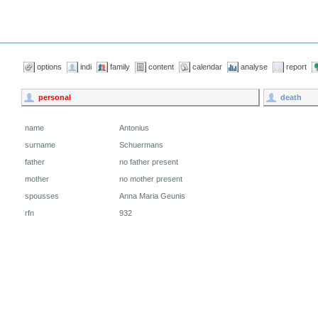
options
indi
family
content
calendar
analyse
report
personal
death
name
Antonius
surname
Schuermans
father
no father present
mother
no mother present
spousses
Anna Maria Geunis
rfn
932