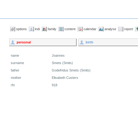
options
indi
family
content
calendar
analyse
report
personal
birth
name
Joannes
surname
Smets (Smits)
father
Godefridus Smets (Smits)
mother
Elisabeth Custers
rfn
918