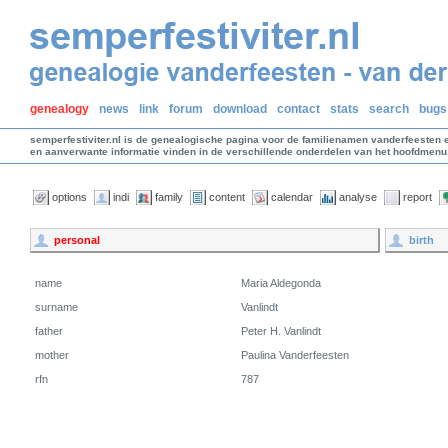
genealogy
news
link
forum
download
contact
stats
search
bugs
semperfestiviter.nl is de genealogische pagina voor de familienamen vanderfeesten 
en aanverwante informatie vinden in de verschillende onderdelen van het hoofdmenu
options
indi
family
content
calendar
analyse
report
personal
birth
name
Maria Aldegonda
surname
Vanlindt
father
Peter H. Vanlindt
mother
Paulina Vanderfeesten
rfn
787