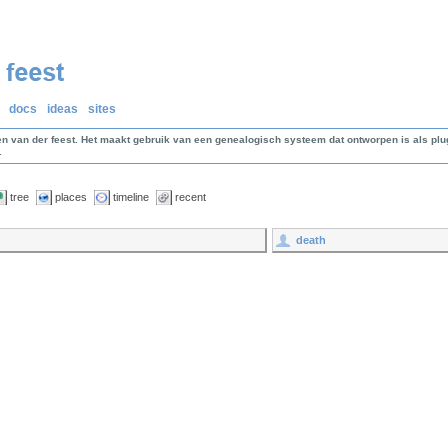
docs
ideas
sites
en van der feest. Het maakt gebruik van een genealogisch systeem dat ontworpen is als p
.
tree
places
timeline
recent
death