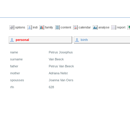
options
indi
family
content
calendar
analyse
report
personal
birth
name
Petrus Josephus
surname
Van Beeck
father
Petrus Van Beeck
mother
Adriana Nelst
spousses
Joanna Van Oers
rfn
628