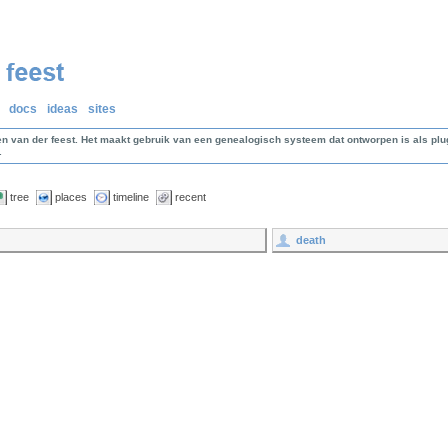
docs
ideas
sites
en van der feest. Het maakt gebruik van een genealogisch systeem dat ontworpen is als p
.
tree
places
timeline
recent
death