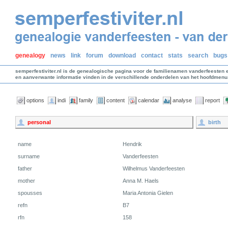
genealogy
news
link
forum
download
contact
stats
search
bugs
semperfestiviter.nl is de genealogische pagina voor de familienamen vanderfeesten 
en aanverwante informatie vinden in de verschillende onderdelen van het hoofdmenu
options
indi
family
content
calendar
analyse
report
personal
birth
name
Hendrik
surname
Vanderfeesten
father
Wilhelmus Vanderfeesten
mother
Anna M. Haels
spousses
Maria Antonia Gielen
refn
B7
rfn
158